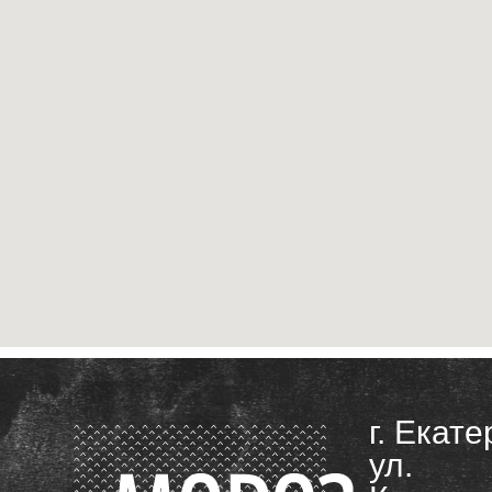
г. Екате
ул.